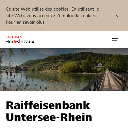
Ce site Web utilise des cookies. En utilisant le
site Web, vous acceptez l'emploi de cookies.
Pour en savoir plus
Zum
Inhalt
Navig
springen
öffnen
Démarrez maintenant
Trouvez des projets et des organisations
Raiffeisenbank
Parrainer
Untersee-Rhein
Soutien & assistance