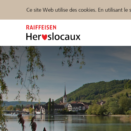
Ce site Web utilise des cookies. En utilisant l
Zum
Inhalt
springen
Parrainer
Soutien & assistance
Parte
Trouvez des projets et des organisations
DE
FR
IT