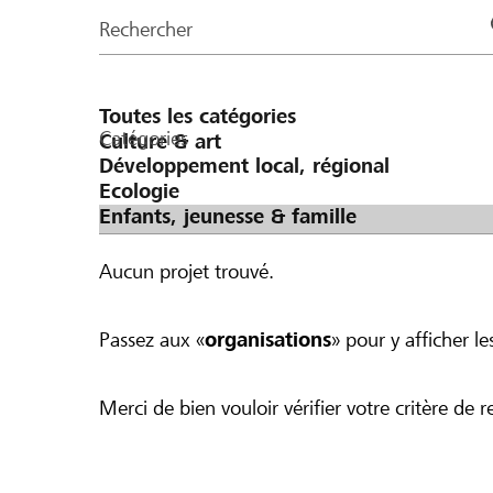
de
Rechercher
la
page
Catégories
Aucun projet trouvé.
Passez aux «
organisations
» pour y afficher les
Merci de bien vouloir vérifier votre critère de r