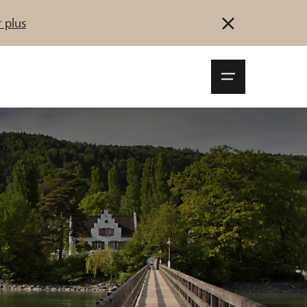
 plus
Navigationsm
öffnen
Se connecter
S'inscrire
Démarrez maintenant