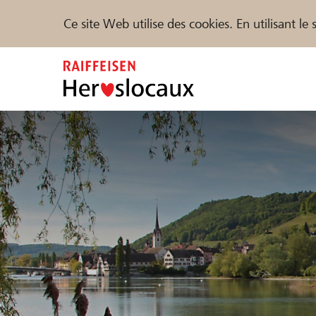
Ce site Web utilise des cookies. En utilisant l
Zum
Inhalt
springen
Parrainer
Soutien & assistance
Parte
Trouvez des projets et des organisations
DE
FR
IT