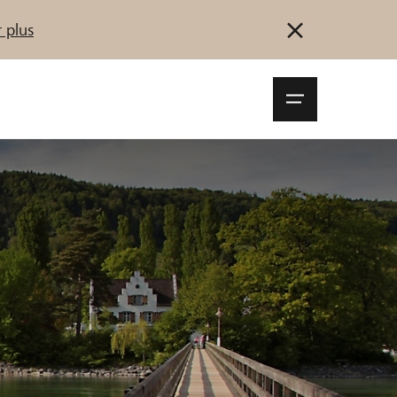
 plus
Navigationsm
öffnen
Se connecter
S'inscrire
Démarrez maintenant