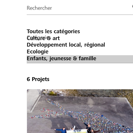
de
Rechercher
la
page
Catégories
6
Projets