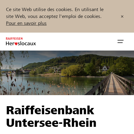
Ce site Web utilise des cookies. En utilisant le
site Web, vous acceptez l'emploi de cookies.
Pour en savoir plus
Zum
Inhalt
Navig
springen
öffnen
Démarrez maintenant
Trouvez des projets et des organisations
Raiffeisenbank
Parrainer
Untersee-Rhein
Soutien & assistance