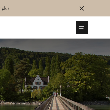
 plus
Navigationsm
öffnen
Se connecter
S'inscrire
Démarrez maintenant