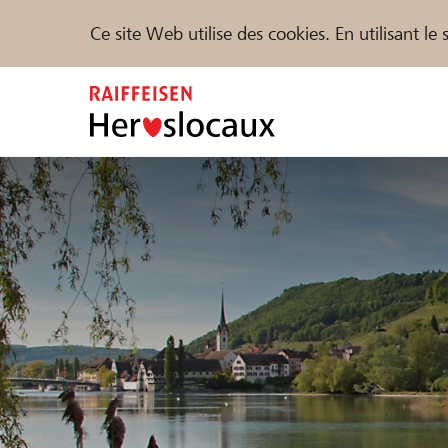
Ce site Web utilise des cookies. En utilisant l
Zum
Inhalt
springen
Parrainer
Soutien & assistance
Parte
Trouvez des projets et des organisations
DE
FR
IT