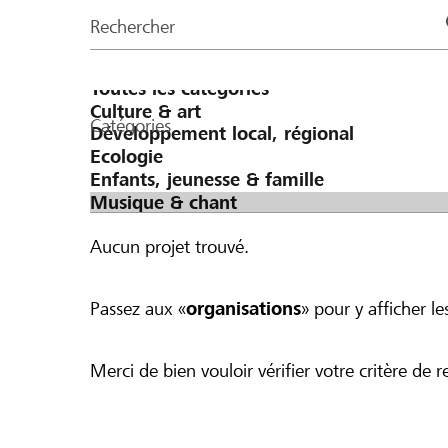
de
Rechercher
la
page
Catégories
Aucun projet trouvé.
Passez aux «
organisations
» pour y afficher les
Merci de bien vouloir vérifier votre critère de r