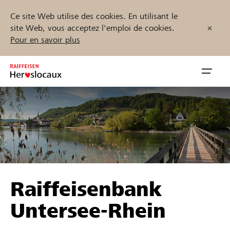
Ce site Web utilise des cookies. En utilisant le
site Web, vous acceptez l'emploi de cookies.
Pour en savoir plus
Zum
Inhalt
Navig
springen
öffnen
Démarrez maintenant
Trouvez des projets et des organisations
Raiffeisenbank
Parrainer
Untersee-Rhein
Soutien & assistance