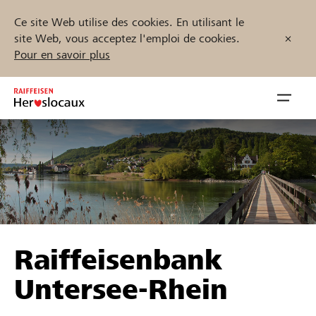
Ce site Web utilise des cookies. En utilisant le
site Web, vous acceptez l'emploi de cookies.
Pour en savoir plus
Zum
Inhalt
Navig
springen
öffnen
Démarrez maintenant
Trouvez des projets et des organisations
Raiffeisenbank
Parrainer
Untersee-Rhein
Soutien & assistance