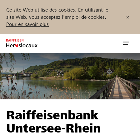
Ce site Web utilise des cookies. En utilisant le
site Web, vous acceptez l'emploi de cookies.
Pour en savoir plus
Zum
Inhalt
Navig
springen
öffnen
Démarrez maintenant
Trouvez des projets et des organisations
Raiffeisenbank
Parrainer
Untersee-Rhein
Soutien & assistance