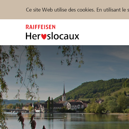
Ce site Web utilise des cookies. En utilisant l
Zum
Inhalt
springen
Parrainer
Soutien & assistance
Parte
Trouvez des projets et des organisations
DE
FR
IT