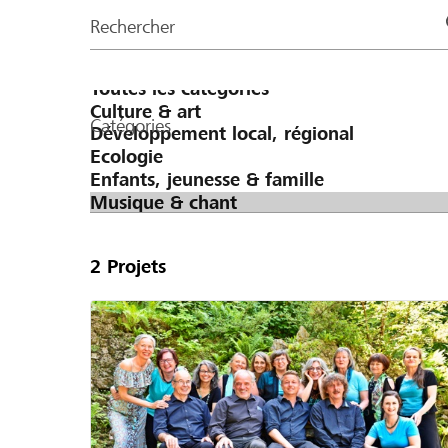
de
Rechercher
la
page
Catégories
2
Projets