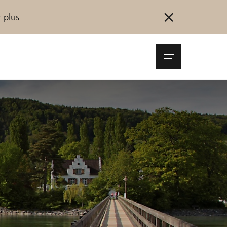
 plus
Navigationsm
öffnen
Se connecter
S'inscrire
Démarrez maintenant