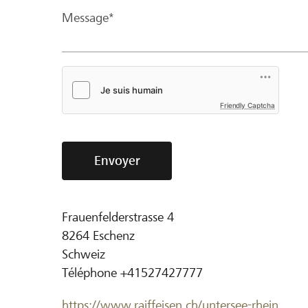
Message*
Friendly Captcha
Envoyer
Frauenfelderstrasse 4
8264
Eschenz
Schweiz
Téléphone
+41527427777
https://www.raiffeisen.ch/untersee-rhein