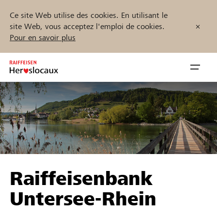
Ce site Web utilise des cookies. En utilisant le
site Web, vous acceptez l'emploi de cookies.
Pour en savoir plus
Zum
Inhalt
Navig
springen
öffnen
Démarrez maintenant
Trouvez des projets et des organisations
Raiffeisenbank
Parrainer
Untersee-Rhein
Soutien & assistance