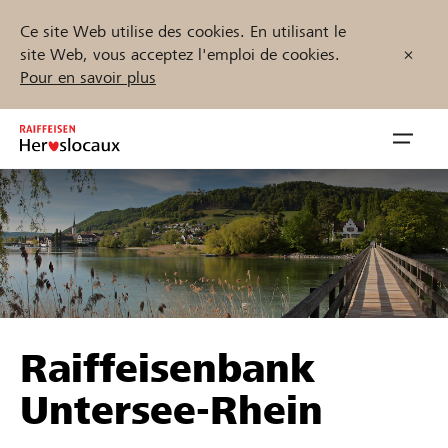
Ce site Web utilise des cookies. En utilisant le
site Web, vous acceptez l'emploi de cookies.
Pour en savoir plus
Zum
Inhalt
Navig
springen
öffnen
Démarrez maintenant
Trouvez des projets et des organisations
Raiffeisenbank
Parrainer
Untersee-Rhein
Soutien & assistance