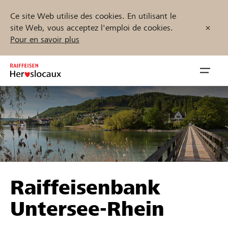
Ce site Web utilise des cookies. En utilisant le
site Web, vous acceptez l'emploi de cookies.
Pour en savoir plus
Zum
Inhalt
Navig
springen
öffnen
Démarrez maintenant
Trouvez des projets et des organisations
Raiffeisenbank
Parrainer
Untersee-Rhein
Soutien & assistance