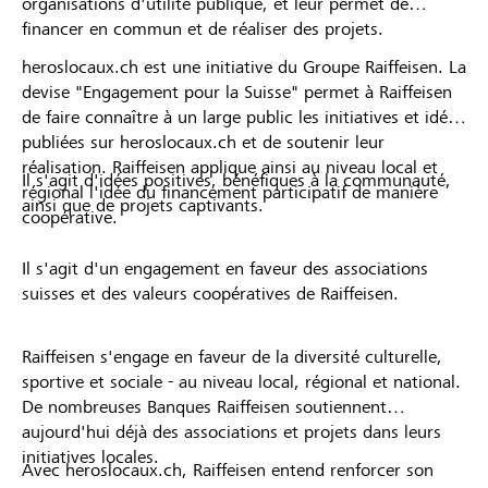
organisations d'utilité publique, et leur permet de
financer en commun et de réaliser des projets.
heroslocaux.ch est une initiative du Groupe Raiffeisen. La
devise "Engagement pour la Suisse" permet à Raiffeisen
de faire connaître à un large public les initiatives et idées
publiées sur heroslocaux.ch et de soutenir leur
réalisation. Raiffeisen applique ainsi au niveau local et
Il s'agit d'idées positives, bénéfiques à la communauté,
régional l'idée du financement participatif de manière
ainsi que de projets captivants.
coopérative.
Il s'agit d'un engagement en faveur des associations
suisses et des valeurs coopératives de Raiffeisen.
Raiffeisen s'engage en faveur de la diversité culturelle,
sportive et sociale - au niveau local, régional et national.
De nombreuses Banques Raiffeisen soutiennent
aujourd'hui déjà des associations et projets dans leurs
initiatives locales.
Avec heroslocaux.ch, Raiffeisen entend renforcer son