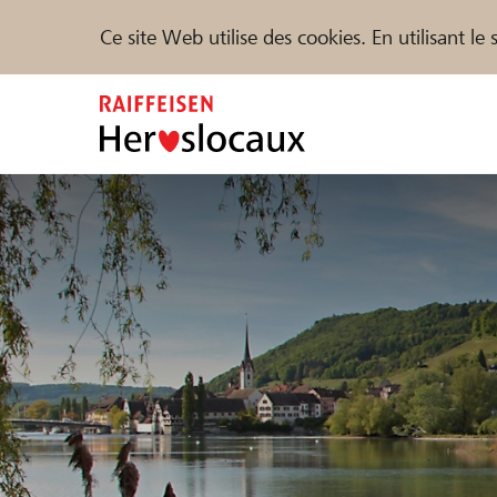
Ce site Web utilise des cookies. En utilisant l
Zum
Inhalt
springen
Parrainer
Soutien & assistance
Parte
Trouvez des projets et des organisations
DE
FR
IT