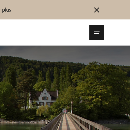
 plus
Navigationsm
öffnen
Se connecter
S'inscrire
Démarrez maintenant