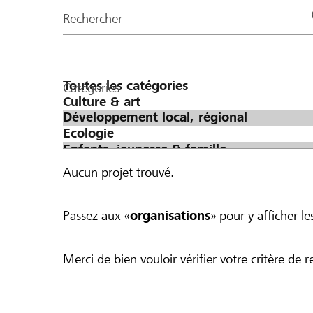
de
Rechercher
la
page
Catégories
Aucun projet trouvé.
Passez aux «
organisations
» pour y afficher les
Merci de bien vouloir vérifier votre critère de r