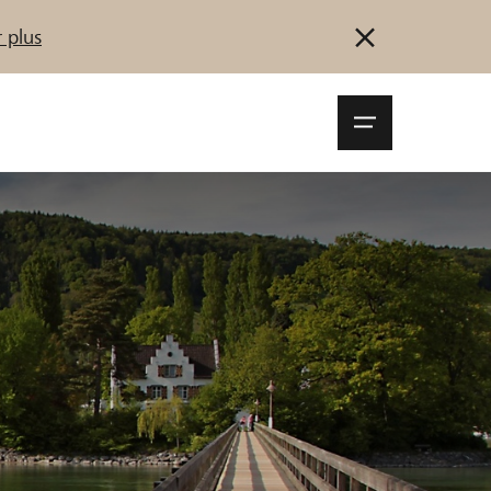
 plus
Navigationsm
öffnen
Se connecter
S'inscrire
Démarrez maintenant