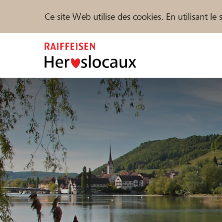
Ce site Web utilise des cookies. En utilisant l
Zum
Inhalt
springen
Parrainer
Soutien & assistance
Parte
Trouvez des projets et des organisations
DE
FR
IT