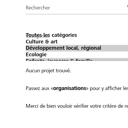
de
Rechercher
la
page
Catégories
Aucun projet trouvé.
Passez aux «
organisations
» pour y afficher les
Merci de bien vouloir vérifier votre critère de r