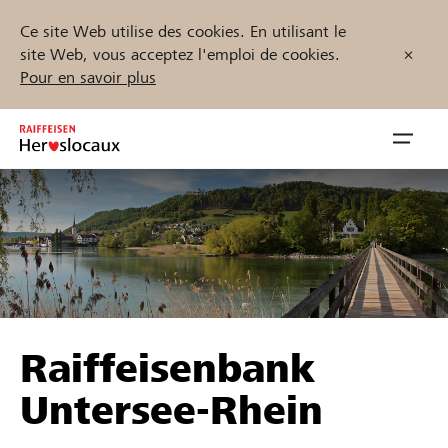
Ce site Web utilise des cookies. En utilisant le
site Web, vous acceptez l'emploi de cookies.
Pour en savoir plus
Zum
Inhalt
Navig
springen
öffnen
Démarrez maintenant
Trouvez des projets et des organisations
Raiffeisenbank
Parrainer
Untersee-Rhein
Soutien & assistance