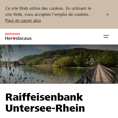
Ce site Web utilise des cookies. En utilisant le
site Web, vous acceptez l'emploi de cookies.
Pour en savoir plus
Zum
Inhalt
Navig
springen
öffnen
Démarrez maintenant
Trouvez des projets et des organisations
Raiffeisenbank
Parrainer
Untersee-Rhein
Soutien & assistance