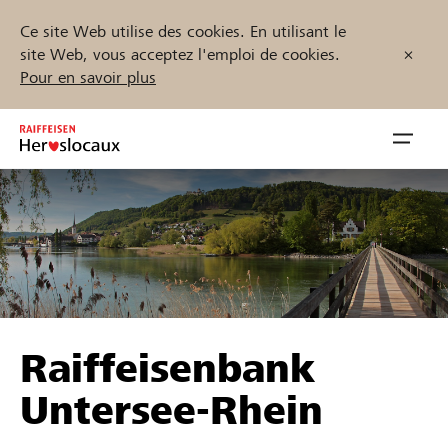
Ce site Web utilise des cookies. En utilisant le
site Web, vous acceptez l'emploi de cookies.
Pour en savoir plus
Zum
Inhalt
Navig
springen
öffnen
Démarrez maintenant
Trouvez des projets et des organisations
Raiffeisenbank
Parrainer
Untersee-Rhein
Soutien & assistance