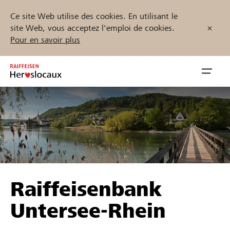
Ce site Web utilise des cookies. En utilisant le
site Web, vous acceptez l'emploi de cookies.
Pour en savoir plus
Zum
Inhalt
Navig
springen
öffnen
Démarrez maintenant
Trouvez des projets et des organisations
Raiffeisenbank
Parrainer
Untersee-Rhein
Soutien & assistance