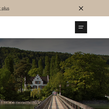
 plus
Navigationsm
öffnen
Se connecter
S'inscrire
Démarrez maintenant