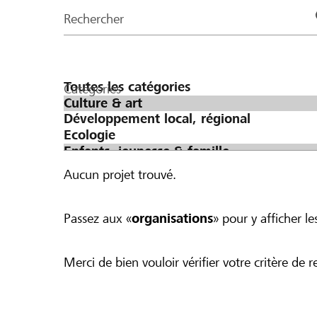
de
Rechercher
la
page
Catégories
Aucun projet trouvé.
Passez aux «
organisations
» pour y afficher les
Merci de bien vouloir vérifier votre critère de r