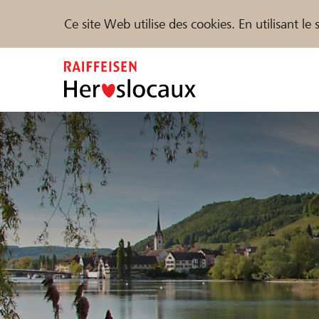
Ce site Web utilise des cookies. En utilisant l
Zum
Inhalt
springen
Parrainer
Soutien & assistance
Parte
Trouvez des projets et des organisations
DE
FR
IT