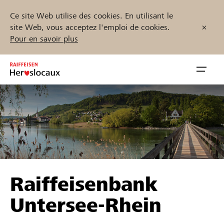
Ce site Web utilise des cookies. En utilisant le
site Web, vous acceptez l'emploi de cookies.
Pour en savoir plus
Zum
Inhalt
Navig
springen
öffnen
Démarrez maintenant
Trouvez des projets et des organisations
Raiffeisenbank
Parrainer
Untersee-Rhein
Soutien & assistance