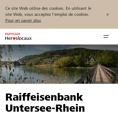
Ce site Web utilise des cookies. En utilisant le
site Web, vous acceptez l'emploi de cookies.
Pour en savoir plus
Zum
Inhalt
Navig
springen
öffnen
Démarrez maintenant
Trouvez des projets et des organisations
Raiffeisenbank
Parrainer
Untersee-Rhein
Soutien & assistance