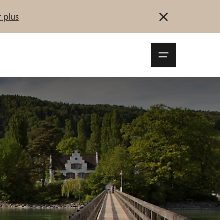
 plus
Navigationsm
öffnen
Se connecter
S'inscrire
Démarrez maintenant