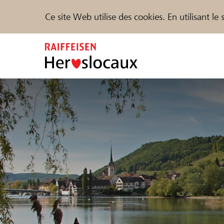
Ce site Web utilise des cookies. En utilisant l
Zum
Inhalt
springen
Parrainer
Soutien & assistance
Parte
Trouvez des projets et des organisations
DE
FR
IT