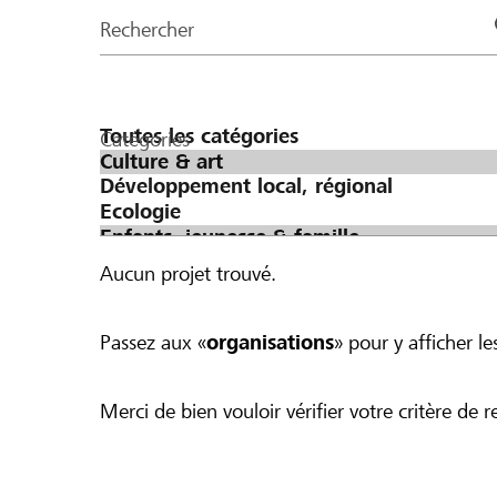
de
Rechercher
la
page
Catégories
Aucun projet trouvé.
Passez aux «
organisations
» pour y afficher les
Merci de bien vouloir vérifier votre critère de r