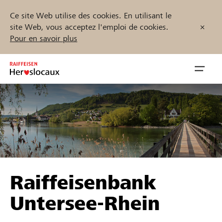
Ce site Web utilise des cookies. En utilisant le
site Web, vous acceptez l'emploi de cookies.
Pour en savoir plus
Zum
Inhalt
Navig
springen
öffnen
Démarrez maintenant
Trouvez des projets et des organisations
Raiffeisenbank
Parrainer
Untersee-Rhein
Soutien & assistance