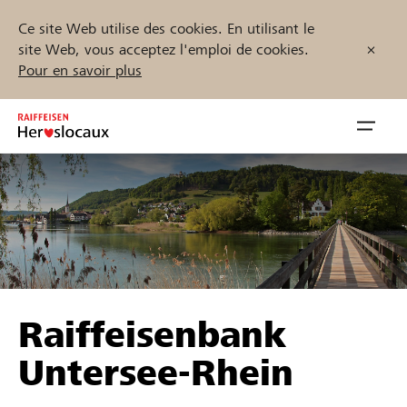
Ce site Web utilise des cookies. En utilisant le
site Web, vous acceptez l'emploi de cookies.
Pour en savoir plus
Zum
Inhalt
Navig
springen
öffnen
Démarrez maintenant
Trouvez des projets et des organisations
Raiffeisenbank
Parrainer
Untersee-Rhein
Soutien & assistance