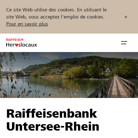
Ce site Web utilise des cookies. En utilisant le
site Web, vous acceptez l'emploi de cookies.
Pour en savoir plus
Zum
Inhalt
Navig
springen
öffnen
Démarrez maintenant
Trouvez des projets et des organisations
Raiffeisenbank
Parrainer
Untersee-Rhein
Soutien & assistance