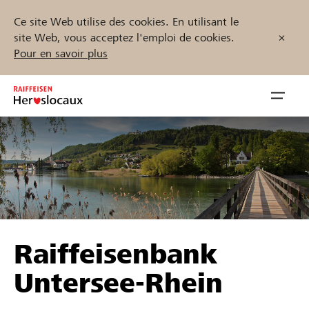
Ce site Web utilise des cookies. En utilisant le
site Web, vous acceptez l'emploi de cookies.
Pour en savoir plus
Zum
Inhalt
Navig
springen
öffnen
Démarrez maintenant
Trouvez des projets et des organisations
Raiffeisenbank
Parrainer
Untersee-Rhein
Soutien & assistance