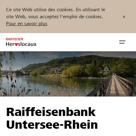
Ce site Web utilise des cookies. En utilisant le
site Web, vous acceptez l'emploi de cookies.
Pour en savoir plus
Zum
Inhalt
Navig
springen
öffnen
Démarrez maintenant
Trouvez des projets et des organisations
Raiffeisenbank
Parrainer
Untersee-Rhein
Soutien & assistance