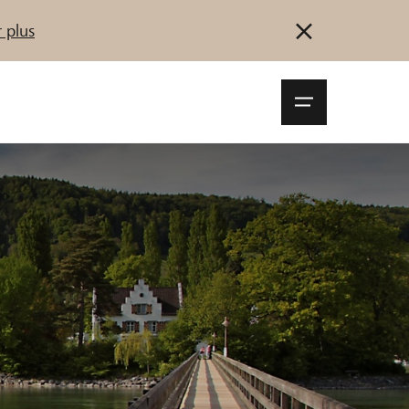
 plus
Navigationsm
öffnen
Se connecter
S'inscrire
Démarrez maintenant