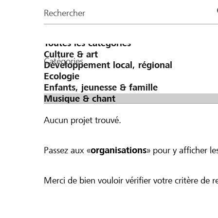
de
Rechercher
la
page
Catégories
Aucun projet trouvé.
Passez aux «
organisations
» pour y afficher les
Merci de bien vouloir vérifier votre critère de r