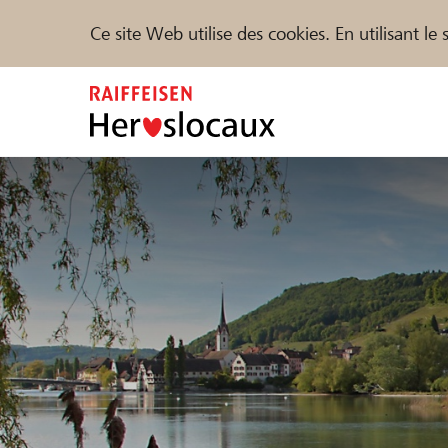
Ce site Web utilise des cookies. En utilisant l
Zum
Inhalt
springen
Parrainer
Soutien & assistance
Parte
Trouvez des projets et des organisations
DE
FR
IT