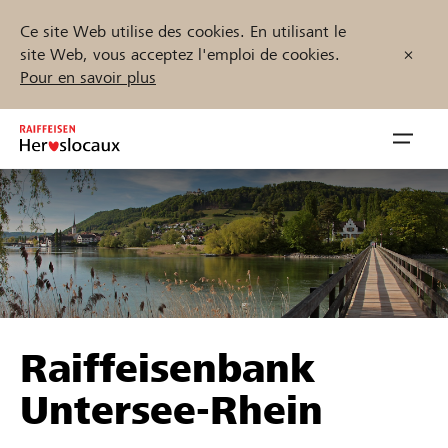
Ce site Web utilise des cookies. En utilisant le
site Web, vous acceptez l'emploi de cookies.
Pour en savoir plus
Zum
Inhalt
Navig
springen
öffnen
Démarrez maintenant
Trouvez des projets et des organisations
Raiffeisenbank
Parrainer
Untersee-Rhein
Soutien & assistance