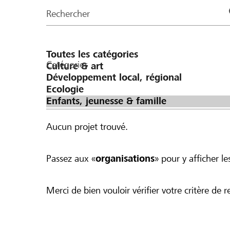
de
Rechercher
la
page
Catégories
Aucun projet trouvé.
Passez aux «
organisations
» pour y afficher les
Merci de bien vouloir vérifier votre critère de r