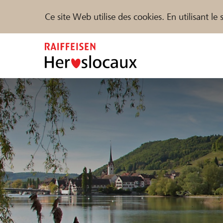
Ce site Web utilise des cookies. En utilisant l
Zum
Inhalt
springen
Parrainer
Soutien & assistance
Parte
Trouvez des projets et des organisations
DE
FR
IT