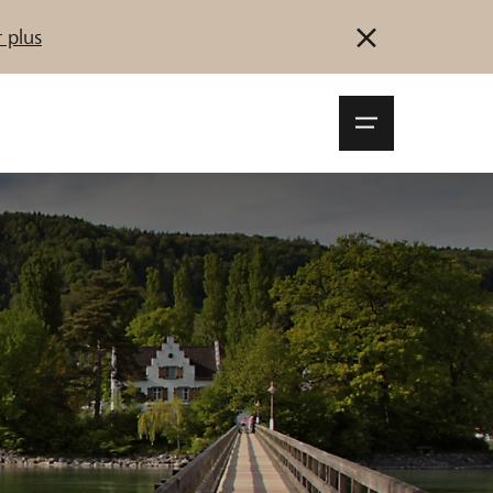
 plus
Navigationsm
öffnen
Se connecter
S'inscrire
Démarrez maintenant