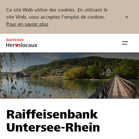
Ce site Web utilise des cookies. En utilisant le
site Web, vous acceptez l'emploi de cookies.
Pour en savoir plus
Zum
Inhalt
Navig
springen
öffnen
Démarrez maintenant
Trouvez des projets et des organisations
Raiffeisenbank
Parrainer
Untersee-Rhein
Soutien & assistance