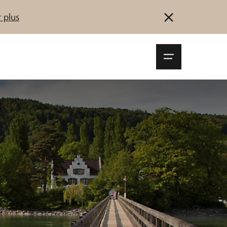
 plus
Navigationsm
öffnen
Se connecter
S'inscrire
Démarrez maintenant