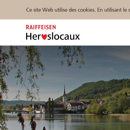
Ce site Web utilise des cookies. En utilisant l
Zum
Inhalt
springen
Parrainer
Soutien & assistance
Parte
Trouvez des projets et des organisations
DE
FR
IT