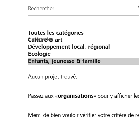
de
Rechercher
la
page
Catégories
Aucun projet trouvé.
Passez aux «
organisations
» pour y afficher les
Merci de bien vouloir vérifier votre critère de r