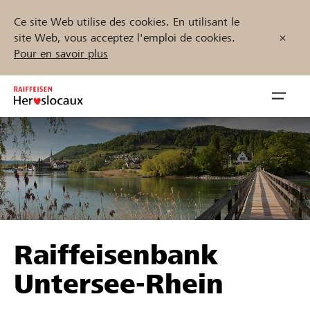
Ce site Web utilise des cookies. En utilisant le
site Web, vous acceptez l'emploi de cookies.
Pour en savoir plus
Zum
Inhalt
Navig
springen
öffnen
Démarrez maintenant
Trouvez des projets et des organisations
Raiffeisenbank
Parrainer
Untersee-Rhein
Soutien & assistance