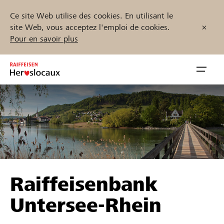
Ce site Web utilise des cookies. En utilisant le
site Web, vous acceptez l'emploi de cookies.
Pour en savoir plus
Zum
Inhalt
Navig
springen
öffnen
Démarrez maintenant
Trouvez des projets et des organisations
Raiffeisenbank
Parrainer
Untersee-Rhein
Soutien & assistance