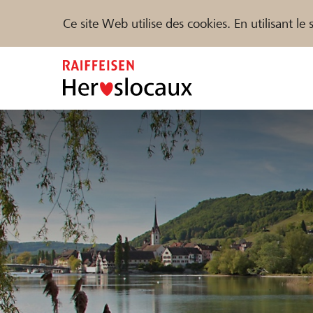
Ce site Web utilise des cookies. En utilisant l
Zum
Inhalt
springen
Parrainer
Soutien & assistance
Parte
Trouvez des projets et des organisations
DE
FR
IT