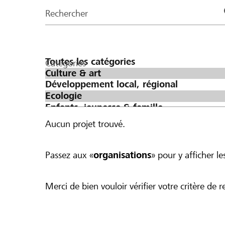
de
Rechercher
la
page
Catégories
Aucun projet trouvé.
Passez aux «
organisations
» pour y afficher les
Merci de bien vouloir vérifier votre critère de r