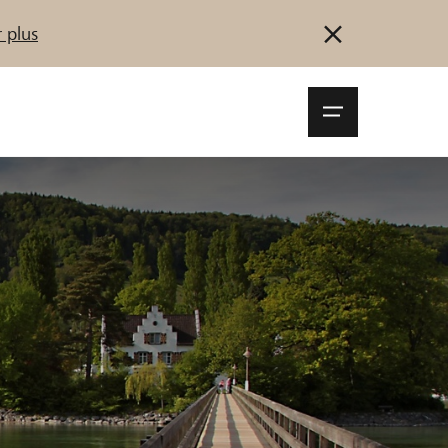
 plus
Navigationsm
öffnen
Se connecter
S'inscrire
Démarrez maintenant