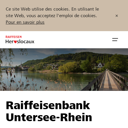
Ce site Web utilise des cookies. En utilisant le
site Web, vous acceptez l'emploi de cookies.
Pour en savoir plus
Zum
Inhalt
Navig
springen
öffnen
Démarrez maintenant
Trouvez des projets et des organisations
Raiffeisenbank
Parrainer
Untersee-Rhein
Soutien & assistance