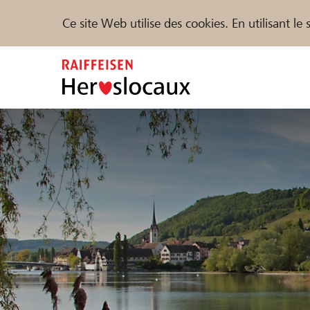
Ce site Web utilise des cookies. En utilisant l
Zum
Inhalt
springen
Parrainer
Soutien & assistance
Parte
Trouvez des projets et des organisations
DE
FR
IT