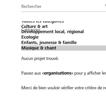
de
Rechercher
la
page
Catégories
Aucun projet trouvé.
Passez aux «
organisations
» pour y afficher les
Merci de bien vouloir vérifier votre critère de r