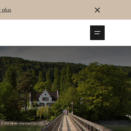
 plus
Navigationsm
öffnen
Se connecter
S'inscrire
Démarrez maintenant