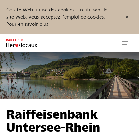
Ce site Web utilise des cookies. En utilisant le
site Web, vous acceptez l'emploi de cookies.
Pour en savoir plus
Zum
Inhalt
Navig
springen
öffnen
Démarrez maintenant
Trouvez des projets et des organisations
Raiffeisenbank
Parrainer
Untersee-Rhein
Soutien & assistance