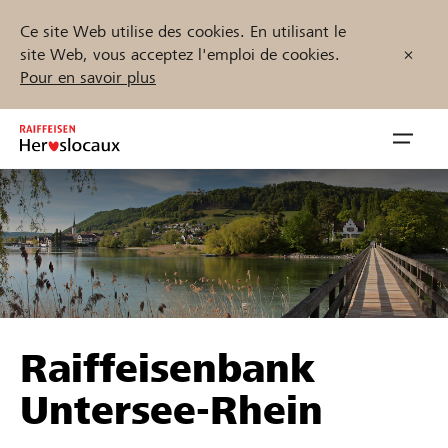
Ce site Web utilise des cookies. En utilisant le
site Web, vous acceptez l'emploi de cookies.
Pour en savoir plus
Zum
Inhalt
Navig
springen
öffnen
Démarrez maintenant
Trouvez des projets et des organisations
Raiffeisenbank
Parrainer
Untersee-Rhein
Soutien & assistance