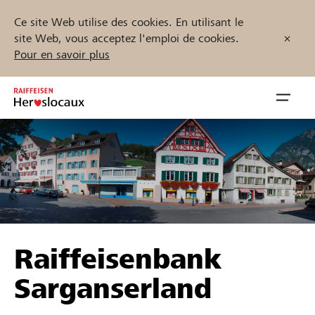
Ce site Web utilise des cookies. En utilisant le
site Web, vous acceptez l'emploi de cookies.
Pour en savoir plus
Zum
Inhalt
Navig
springen
öffnen
Démarrez maintenant
Trouvez des projets et des organisations
Raiffeisenbank
Parrainer
Sarganserland
Soutien & assistance