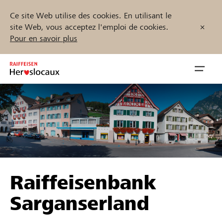
Ce site Web utilise des cookies. En utilisant le
site Web, vous acceptez l'emploi de cookies.
Pour en savoir plus
Zum
Inhalt
Navig
springen
öffnen
Démarrez maintenant
Trouvez des projets et des organisations
Raiffeisenbank
Parrainer
Sarganserland
Soutien & assistance