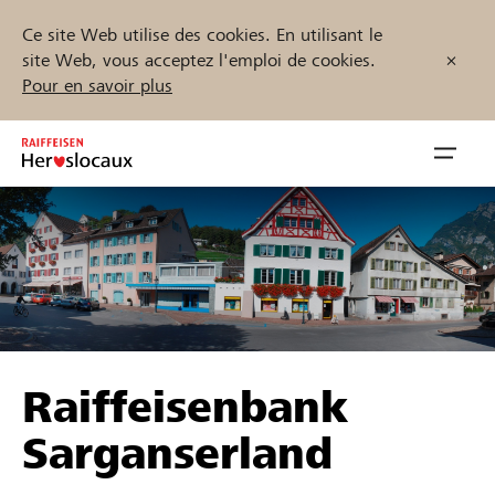
Ce site Web utilise des cookies. En utilisant le
site Web, vous acceptez l'emploi de cookies.
Pour en savoir plus
Zum
Inhalt
Navig
springen
öffnen
Démarrez maintenant
Trouvez des projets et des organisations
Raiffeisenbank
Parrainer
Sarganserland
Soutien & assistance