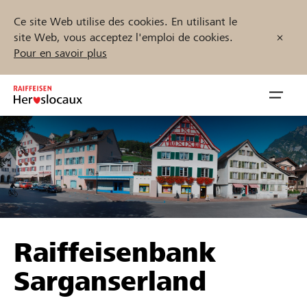
Ce site Web utilise des cookies. En utilisant le
site Web, vous acceptez l'emploi de cookies.
Pour en savoir plus
Zum
Inhalt
Navig
springen
öffnen
Démarrez maintenant
Trouvez des projets et des organisations
Raiffeisenbank
Parrainer
Sarganserland
Soutien & assistance