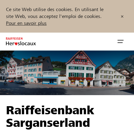
Ce site Web utilise des cookies. En utilisant le
site Web, vous acceptez l'emploi de cookies.
Pour en savoir plus
Zum
Inhalt
Navig
springen
öffnen
Démarrez maintenant
Trouvez des projets et des organisations
Raiffeisenbank
Parrainer
Sarganserland
Soutien & assistance