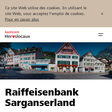
Ce site Web utilise des cookies. En utilisant le
site Web, vous acceptez l'emploi de cookies.
Pour en savoir plus
Zum
Inhalt
Navig
springen
öffnen
Démarrez maintenant
Trouvez des projets et des organisations
Raiffeisenbank
Parrainer
Sarganserland
Soutien & assistance