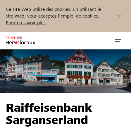
Ce site Web utilise des cookies. En utilisant le
site Web, vous acceptez l'emploi de cookies.
Pour en savoir plus
Zum
Inhalt
Navig
springen
öffnen
Démarrez maintenant
Trouvez des projets et des organisations
Raiffeisenbank
Parrainer
Sarganserland
Soutien & assistance