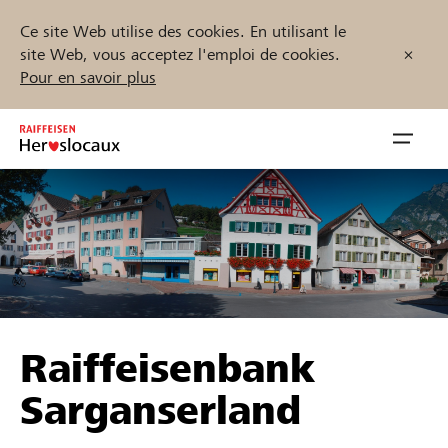
Ce site Web utilise des cookies. En utilisant le
site Web, vous acceptez l'emploi de cookies.
Pour en savoir plus
Zum
Inhalt
Navig
springen
öffnen
Démarrez maintenant
Trouvez des projets et des organisations
Raiffeisenbank
Parrainer
Sarganserland
Soutien & assistance