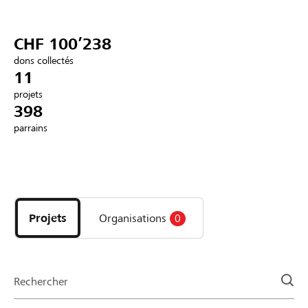
Partenaires / Banques Raiffeisen
CHF 100’238
dons collectés
11
projets
Se connecter
398
parrains
S'inscrire
Découvrez
DE
FR
IT
les
projets
Projets
Organisations
0
et
organisations
de
la
Rechercher
page