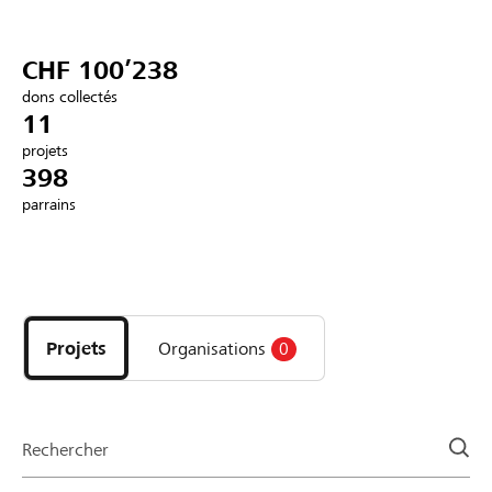
Partenaires / Banques Raiffeisen
CHF 100’238
dons collectés
11
projets
Se connecter
398
parrains
S'inscrire
Découvrez
DE
FR
IT
les
projets
Projets
Organisations
0
et
organisations
de
la
Rechercher
page