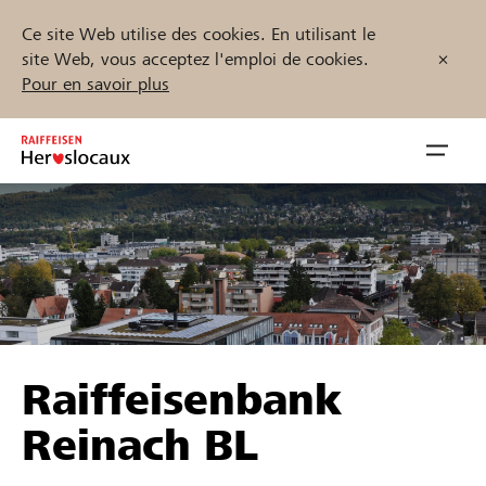
Ce site Web utilise des cookies. En utilisant le
site Web, vous acceptez l'emploi de cookies.
Pour en savoir plus
Zum
Inhalt
Navig
springen
öffnen
Démarrez maintenant
Trouvez des projets et des organisations
Raiffeisenbank
Parrainer
Reinach BL
Soutien & assistance