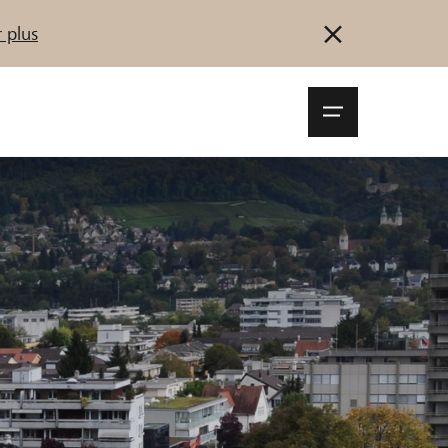
 plus
Navigationsm
öffnen
Se connecter
S'inscrire
Démarrez maintenant