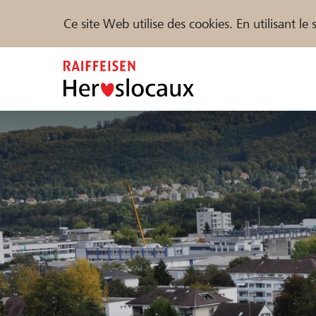
Ce site Web utilise des cookies. En utilisant l
Zum
Inhalt
springen
Parrainer
Soutien & assistance
Parte
Trouvez des projets et des organisations
DE
FR
IT