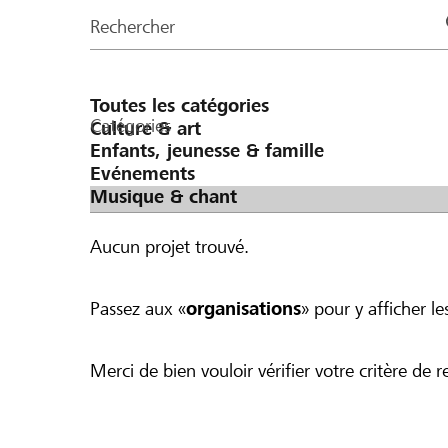
de
Rechercher
la
page
Catégories
Aucun projet trouvé.
Passez aux «
organisations
» pour y afficher les
Merci de bien vouloir vérifier votre critère de r